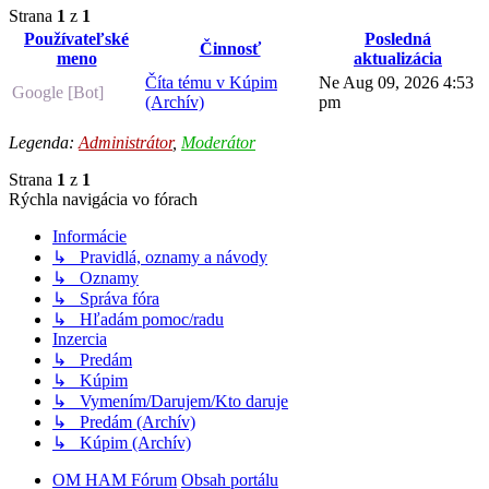
Strana
1
z
1
Používateľské
Posledná
Činnosť
meno
aktualizácia
Číta tému v Kúpim
Ne Aug 09, 2026 4:53
Google [Bot]
(Archív)
pm
Legenda:
Administrátor
,
Moderátor
Strana
1
z
1
Rýchla navigácia vo fórach
Informácie
↳ Pravidlá, oznamy a návody
↳ Oznamy
↳ Správa fóra
↳ Hľadám pomoc/radu
Inzercia
↳ Predám
↳ Kúpim
↳ Vymením/Darujem/Kto daruje
↳ Predám (Archív)
↳ Kúpim (Archív)
OM HAM Fórum
Obsah portálu