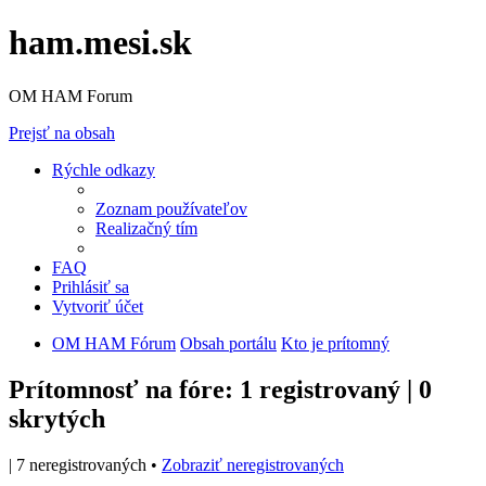
ham.mesi.sk
OM HAM Forum
Prejsť na obsah
Rýchle odkazy
Zoznam používateľov
Realizačný tím
FAQ
Prihlásiť sa
Vytvoriť účet
OM HAM Fórum
Obsah portálu
Kto je prítomný
Prítomnosť na fóre: 1 registrovaný | 0
skrytých
| 7 neregistrovaných •
Zobraziť neregistrovaných