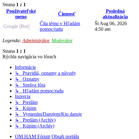
Strana
1
z
1
Používateľské
Posledná
Činnosť
meno
aktualizácia
Číta tému v Hľadám
Št Aug 06, 2026
Google [Bot]
pomoc/radu
4:50 am
Legenda:
Administrátor
,
Moderátor
Strana
1
z
1
Rýchla navigácia vo fórach
Informácie
↳ Pravidlá, oznamy a návody
↳ Oznamy
↳ Správa fóra
↳ Hľadám pomoc/radu
Inzercia
↳ Predám
↳ Kúpim
↳ Vymením/Darujem/Kto daruje
↳ Predám (Archív)
↳ Kúpim (Archív)
OM HAM Fórum
Obsah portálu