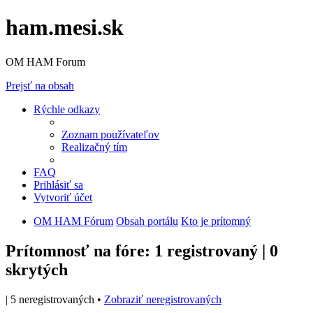
ham.mesi.sk
OM HAM Forum
Prejsť na obsah
Rýchle odkazy
Zoznam používateľov
Realizačný tím
FAQ
Prihlásiť sa
Vytvoriť účet
OM HAM Fórum
Obsah portálu
Kto je prítomný
Prítomnosť na fóre: 1 registrovaný | 0
skrytých
| 5 neregistrovaných •
Zobraziť neregistrovaných