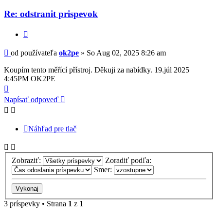
používateľa
-
Re: odstranit prispevok
ok2pe
Citovať
Príspevok
od používateľa
ok2pe
»
So Aug 02, 2025 8:26 am
Koupím tento měřící přístroj. Děkuji za nabídky. 19.júl 2025
4:45PM OK2PE
Hore
Napísať odpoveď
Náhľad pre tlač
Zobraziť:
Zoradiť podľa:
Smer:
3 príspevky • Strana
1
z
1