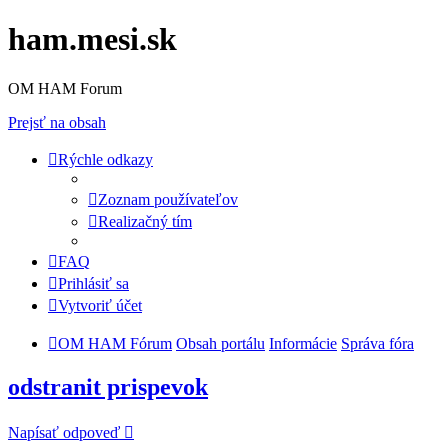
ham.mesi.sk
OM HAM Forum
Prejsť na obsah
Rýchle odkazy
Zoznam používateľov
Realizačný tím
FAQ
Prihlásiť sa
Vytvoriť účet
OM HAM Fórum
Obsah portálu
Informácie
Správa fóra
odstranit prispevok
Napísať odpoveď