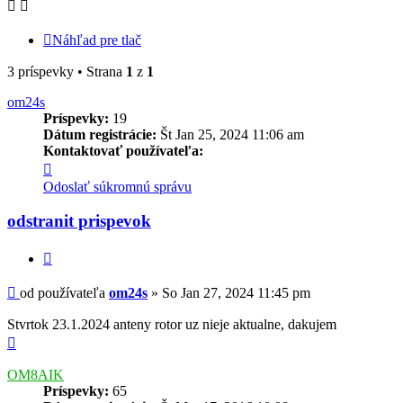
Náhľad pre tlač
3 príspevky • Strana
1
z
1
om24s
Príspevky:
19
Dátum registrácie:
Št Jan 25, 2024 11:06 am
Kontaktovať používateľa:
Kontaktné
informácie
Odoslať súkromnú správu
používateľa
-
odstranit prispevok
om24s
Citovať
Príspevok
od používateľa
om24s
»
So Jan 27, 2024 11:45 pm
Stvrtok 23.1.2024 anteny rotor uz nieje aktualne, dakujem
Hore
OM8AIK
Príspevky:
65