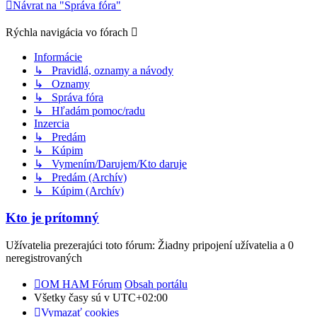
Návrat na "Správa fóra"
Rýchla navigácia vo fórach
Informácie
↳ Pravidlá, oznamy a návody
↳ Oznamy
↳ Správa fóra
↳ Hľadám pomoc/radu
Inzercia
↳ Predám
↳ Kúpim
↳ Vymením/Darujem/Kto daruje
↳ Predám (Archív)
↳ Kúpim (Archív)
Kto je prítomný
Užívatelia prezerajúci toto fórum: Žiadny pripojení užívatelia a 0
neregistrovaných
OM HAM Fórum
Obsah portálu
Všetky časy sú v
UTC+02:00
Vymazať cookies