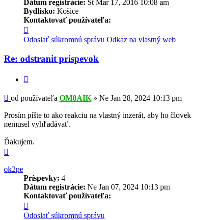
Dátum registrácie:
Št Mar 17, 2016 10:08 am
Bydlisko:
Košice
Kontaktovať používateľa:
Kontaktné
informácie
Odoslať súkromnú správu
Odkaz na vlastný web
používateľa
-
Re: odstranit prispevok
OM8AIK
Citovať
Príspevok
od používateľa
OM8AIK
»
Ne Jan 28, 2024 10:13 pm
Prosím píšte to ako reakciu na vlastný inzerát, aby ho človek
nemusel vyhľadávať.
Ďakujem.
Hore
ok2pe
Príspevky:
4
Dátum registrácie:
Ne Jan 07, 2024 10:13 pm
Kontaktovať používateľa:
Kontaktné
informácie
Odoslať súkromnú správu