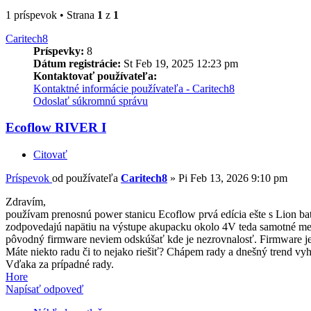
1 príspevok • Strana
1
z
1
Caritech8
Príspevky:
8
Dátum registrácie:
St Feb 19, 2025 12:23 pm
Kontaktovať používateľa:
Kontaktné informácie používateľa - Caritech8
Odoslať súkromnú správu
Ecoflow RIVER I
Citovať
Príspevok
od používateľa
Caritech8
»
Pi Feb 13, 2026 9:10 pm
Zdravím,
používam prenosnú power stanicu Ecoflow prvá edícia ešte s Lion bate
zodpovedajú napätiu na výstupe akupacku okolo 4V teda samotné mer
pôvodný firmware neviem odskúšať kde je nezrovnalosť. Firmware je 
Máte niekto radu či to nejako riešiť? Chápem rady a dnešný trend vyh
Vďaka za prípadné rady.
Hore
Napísať odpoveď