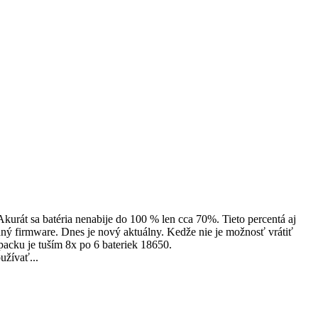
kurát sa batéria nenabije do 100 % len cca 70%. Tieto percentá aj
ý firmware. Dnes je nový aktuálny. Kedže nie je možnosť vrátiť
acku je tuším 8x po 6 bateriek 18650.
užívať...