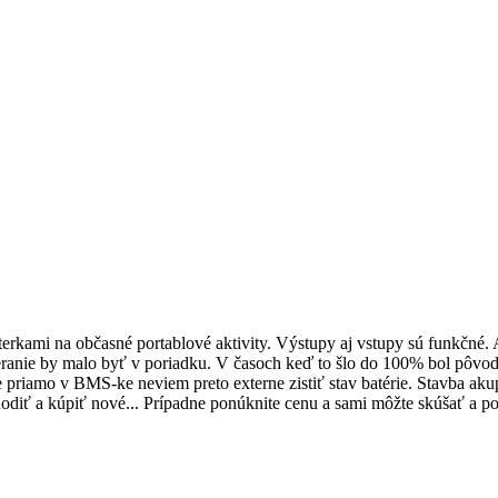
rkami na občasné portablové aktivity. Výstupy aj vstupy sú funkčné. A
anie by malo byť v poriadku. V časoch keď to šlo do 100% bol pôvodn
priamo v BMS-ke neviem preto externe zistiť stav batérie. Stavba akup
odiť a kúpiť nové... Prípadne ponúknite cenu a sami môžte skúšať a po