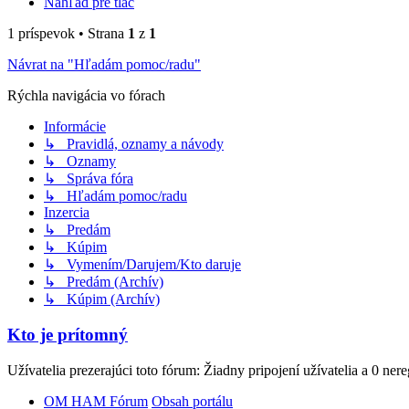
Náhľad pre tlač
1 príspevok • Strana
1
z
1
Návrat na "Hľadám pomoc/radu"
Rýchla navigácia vo fórach
Informácie
↳ Pravidlá, oznamy a návody
↳ Oznamy
↳ Správa fóra
↳ Hľadám pomoc/radu
Inzercia
↳ Predám
↳ Kúpim
↳ Vymením/Darujem/Kto daruje
↳ Predám (Archív)
↳ Kúpim (Archív)
Kto je prítomný
Užívatelia prezerajúci toto fórum: Žiadny pripojení užívatelia a 0 ner
OM HAM Fórum
Obsah portálu