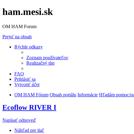
ham.mesi.sk
OM HAM Forum
Prejsť na obsah
Rýchle odkazy
Zoznam používateľov
Realizačný tím
FAQ
Prihlásiť sa
Vytvoriť účet
OM HAM Fórum
Obsah portálu
Informácie
Hľadám pomoc/ra
Ecoflow RIVER I
Napísať odpoveď
Náhľad pre tlač