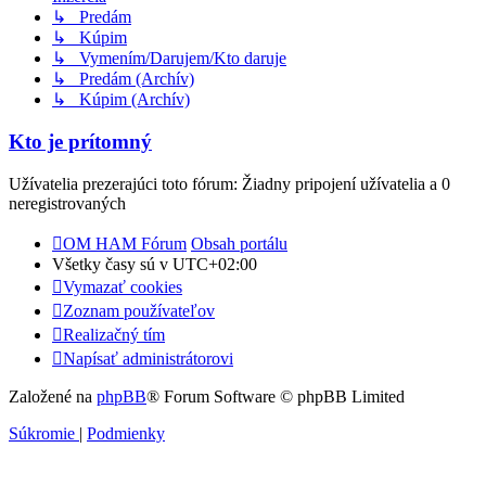
↳ Predám
↳ Kúpim
↳ Vymením/Darujem/Kto daruje
↳ Predám (Archív)
↳ Kúpim (Archív)
Kto je prítomný
Užívatelia prezerajúci toto fórum: Žiadny pripojení užívatelia a 0
neregistrovaných
OM HAM Fórum
Obsah portálu
Všetky časy sú v
UTC+02:00
Vymazať cookies
Zoznam používateľov
Realizačný tím
Napísať administrátorovi
Založené na
phpBB
® Forum Software © phpBB Limited
Súkromie
|
Podmienky