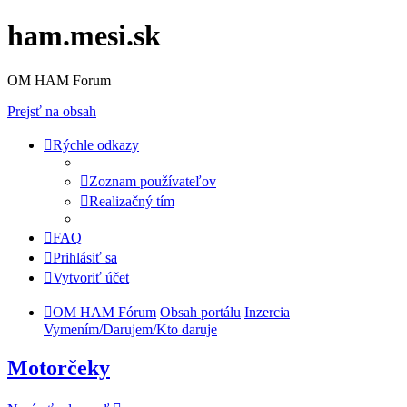
ham.mesi.sk
OM HAM Forum
Prejsť na obsah
Rýchle odkazy
Zoznam používateľov
Realizačný tím
FAQ
Prihlásiť sa
Vytvoriť účet
OM HAM Fórum
Obsah portálu
Inzercia
Vymením/Darujem/Kto daruje
Motorčeky