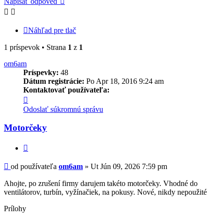
Napísať odpoveď
Náhľad pre tlač
1 príspevok • Strana
1
z
1
om6am
Príspevky:
48
Dátum registrácie:
Po Apr 18, 2016 9:24 am
Kontaktovať používateľa:
Kontaktné
informácie
Odoslať súkromnú správu
používateľa
-
Motorčeky
om6am
Citovať
Príspevok
od používateľa
om6am
»
Ut Jún 09, 2026 7:59 pm
Ahojte, po zrušení firmy darujem takéto motorčeky. Vhodné do
ventilátorov, turbín, vyžínačiek, na pokusy. Nové, nikdy nepoužité
Prílohy