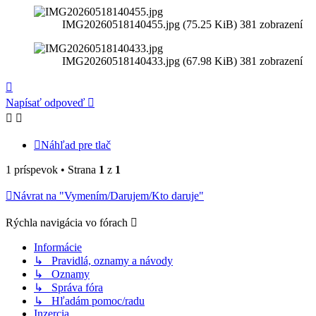
IMG20260518140455.jpg (75.25 KiB) 381 zobrazení
IMG20260518140433.jpg (67.98 KiB) 381 zobrazení
Hore
Napísať odpoveď
Náhľad pre tlač
1 príspevok • Strana
1
z
1
Návrat na "Vymením/Darujem/Kto daruje"
Rýchla navigácia vo fórach
Informácie
↳ Pravidlá, oznamy a návody
↳ Oznamy
↳ Správa fóra
↳ Hľadám pomoc/radu
Inzercia