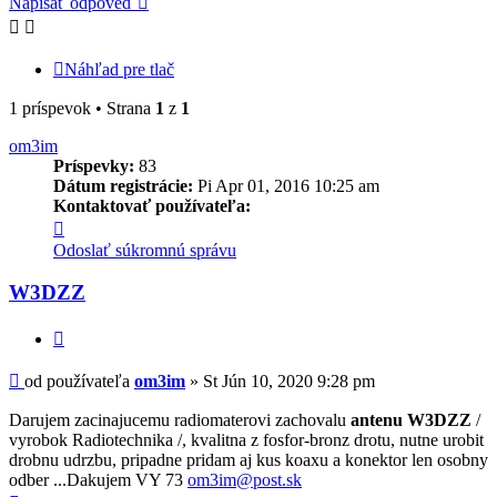
Napísať odpoveď
Náhľad pre tlač
1 príspevok • Strana
1
z
1
om3im
Príspevky:
83
Dátum registrácie:
Pi Apr 01, 2016 10:25 am
Kontaktovať používateľa:
Kontaktné
informácie
Odoslať súkromnú správu
používateľa
-
W3DZZ
om3im
Citovať
Príspevok
od používateľa
om3im
»
St Jún 10, 2020 9:28 pm
Darujem zacinajucemu radiomaterovi zachovalu
antenu W3DZZ
/
vyrobok Radiotechnika /, kvalitna z fosfor-bronz drotu, nutne urobit
drobnu udrzbu, pripadne pridam aj kus koaxu a konektor len osobny
odber ...Dakujem VY 73
om3im@post.sk