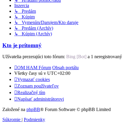
↳ Hľadám pomoc/radu
Inzercia
↳ Predám
↳ Kúpim
↳ Vymením/Darujem/Kto daruje
↳ Predám (Archív)
↳ Kúpim (Archív)
Kto je prítomný
Užívatelia prezerajúci toto fórum:
Bing [Bot]
a 1 neregistrovaný
OM HAM Fórum
Obsah portálu
Všetky časy sú v
UTC+02:00
Vymazať cookies
Zoznam používateľov
Realizačný tím
Napísať administrátorovi
Založené na
phpBB
® Forum Software © phpBB Limited
Súkromie
|
Podmienky