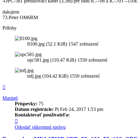
-OPC-581 predlzovaci kabel (3,5m) pre radu IC-706 a IC-703 --110E
dakujem
73.Peter OM6RM
Prílohy
fl100.jpg (52.1 KiB) 1547 zobrazení
opc581.jpg (110.47 KiB) 1550 zobrazení
mfj.jpg (104.42 KiB) 1550 zobrazení
Hore
Martin6
Príspevky:
75
Dátum registrácie:
Pi Feb 24, 2017 1:53 pm
Kontaktovať používateľa:
Kontaktné
informácie
Odoslať súkromnú správu
používateľa
-