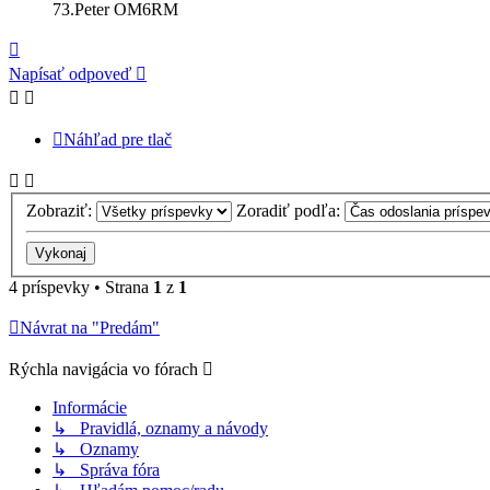
73.Peter OM6RM
Hore
Napísať odpoveď
Náhľad pre tlač
Zobraziť:
Zoradiť podľa:
4 príspevky • Strana
1
z
1
Návrat na "Predám"
Rýchla navigácia vo fórach
Informácie
↳ Pravidlá, oznamy a návody
↳ Oznamy
↳ Správa fóra