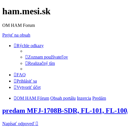
ham.mesi.sk
OM HAM Forum
Prejsť na obsah
Rýchle odkazy
Zoznam používateľov
Realizačný tím
FAQ
Prihlásiť sa
Vytvoriť účet
OM HAM Fórum
Obsah portálu
Inzercia
Predám
predam MFJ-1708B-SDR, FL-101, FL-100
Napísať odpoveď