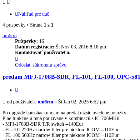
Náhľad pre tlač
4 príspevky • Strana
1
z
1
om6rm
Príspevky:
16
Dátum registrácie:
Št Nov 03, 2016 8:18 pm
Kontaktovať používateľa:
Kontaktné
informácie
Odoslať súkromnú správu
používateľa
-
predam MFJ-1708B-SDR, FL-101, FL-100, OPC-58
om6rm
Citovať
Príspevok
od používateľa
om6rm
»
Št Jan 02, 2025 6:52 pm
Po upgrade hamshacku mam na predaj nizsie uvedene polozky.
Plne funkcne u mna pouzivane v kombinacii s IC-706MKii
- MFJ-1708B-SDR T/R switch --140Eur
- FL-101 250Hz narrow filter pre niektore ICOM --110Eur
- FL-100 500Hz narrow filter pre niektore ICOM --110Eur