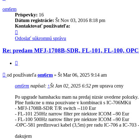
om6rm
Príspevky:
16
Dátum registrácie:
Št Nov 03, 2016 8:18 pm
Kontaktovať používateľa:
Kontaktné
informácie
Odoslať súkromnú správu
používateľa
-
Re: predam MFJ-1708B-SDR, FL-101, FL-100, OPC
om6rm
Citovať
Príspevok
od používateľa
om6rm
»
Št Mar 06, 2025 9:14 am
om6rm
napísal:
↑
Št Jan 02, 2025 6:52 pm
uprava ceny
Po upgrade hamshacku mam na predaj nizsie uvedene polozky.
Plne funkcne u mna pouzivane v kombinacii s IC-706MKii
- MFJ-1708B-SDR T/R switch --110 Eur
- FL-101 250Hz narrow filter pre niektore ICOM --90 Eur
- FL-100 500Hz narrow filter pre niektore ICOM --90 Eur
-OPC-581 predlzovaci kabel (3,5m) pre radu IC-706 a IC-703 
dakujem