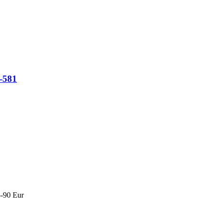
-581
--90 Eur